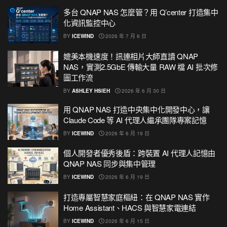
多台 QNAP NAS 怎麼管？用 Q’center 打造集中
化資訊監控中心
BY
ICEWIND
2026 年 7 月 6 日
媲美本機速度！訊連相片大師直讀 QNAP
NAS，實測2.5GbE 傳輸大量 RAW 檔 AI 批次修
圖工作流
BY
ASHLEY HSIEH
2026 年 6 月 30 日
用 QNAP NAS 打造中央集中化開發中心，讓
Claude Code 等 AI 代理人繼承團隊專案記憶
BY
ICEWIND
2026 年 6 月 19 日
個人開發者優秀後盾：跨裝置 AI 代理人記憶由
QNAP NAS 同步與集中管理
BY
ICEWIND
2026 年 6 月 19 日
打造專屬智慧家庭樞紐：在 QNAP NAS 實作
Home Assistant、HACS 與智慧家電連結
BY
ICEWIND
2026 年 6 月 15 日