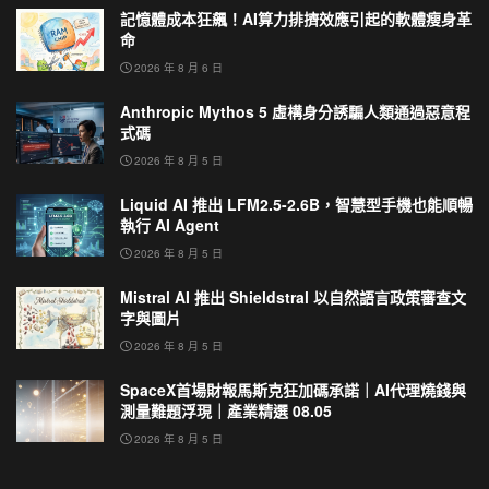
記憶體成本狂飆！AI算力排擠效應引起的軟體瘦身革
命
2026 年 8 月 6 日
Anthropic Mythos 5 虛構身分誘騙人類通過惡意程
式碼
2026 年 8 月 5 日
Liquid AI 推出 LFM2.5-2.6B，智慧型手機也能順暢
執行 AI Agent
2026 年 8 月 5 日
Mistral AI 推出 Shieldstral 以自然語言政策審查文
字與圖片
2026 年 8 月 5 日
SpaceX首場財報馬斯克狂加碼承諾｜AI代理燒錢與
測量難題浮現｜產業精選 08.05
2026 年 8 月 5 日