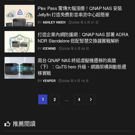
Plex Pass 驚傳大幅漲價！QNAP NAS 安裝
Jellyfin 打造免費影音串流中心超簡單
BY
ASHLEY HSIEH
2026 年 5 月 31 日
打造企業內網防護網：QNAP NAS 部署 ADRA
NDR Standalone 搭配智慧交換器實戰解析
BY
ICEWIND
2026 年 5 月 29 日
兩台 QNAP NAS 終結虛擬機遷移的高牆
（下）：QuTS hero 升級、網路架構與動態遷
移實戰
BY
VESPER
2026 年 5 月 18 日
1
2
…
4
推薦閱讀