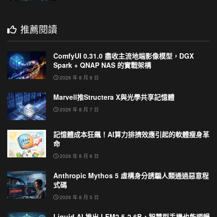
推薦閱讀
ComfyUI 0.31.0 盡收主流地端影像模型，DGX
Spark + QNAP NAS 的實戰架構
2026 年 8 月 8 日
Marvell推Structera X與光學共享記憶體
2026 年 8 月 7 日
記憶體成本狂飆！AI算力排擠效應引起的軟體瘦身革
命
2026 年 8 月 6 日
Anthropic Mythos 5 虛構身分誘騙人類通過惡意程
式碼
2026 年 8 月 5 日
Liquid AI 推出 LFM2.5-2.6B，智慧型手機也能順暢