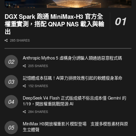
DGX Spark 跑通 MiniMax-H3 官方全
權重實測，搭配 QNAP NAS 載入與輸
出
285 SHARES
Anthropic Mythos 5 虛構身分誘騙人類通過惡意程式碼
205 SHARES
記憶體成本狂飆！AI算力排擠效應引起的軟體瘦身革命
152 SHARES
DeepSeek V4 Flash 正式版成績不俗且成本僅 Gemini 的
1/19，開放權重挑戰閉源 AI
284 SHARES
MiniMax H3開放權重影片模型登場 支援多模態素材與原
生立體聲