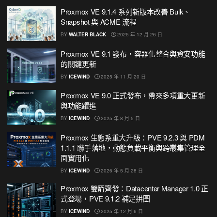
Proxmox VE 9.1.4 系列新版本改善 Bulk、
Snapshot 與 ACME 流程
BY
WALTER BLACK
2025 年 12 月 26 日
Proxmox VE 9.1 發布，容器化整合與資安功能
的關鍵更新
BY
ICEWIND
2025 年 11 月 20 日
Proxmox VE 9.0 正式發布，帶來多項重大更新
與功能躍進
BY
ICEWIND
2025 年 8 月 5 日
Proxmox 生態系重大升級：PVE 9.2.3 與 PDM
1.1.1 聯手落地，動態負載平衡與跨叢集管理全
面實用化
BY
ICEWIND
2026 年 5 月 28 日
Proxmox 雙箭齊發：Datacenter Manager 1.0 正
式登場，PVE 9.1.2 補足拼圖
BY
ICEWIND
2025 年 12 月 6 日