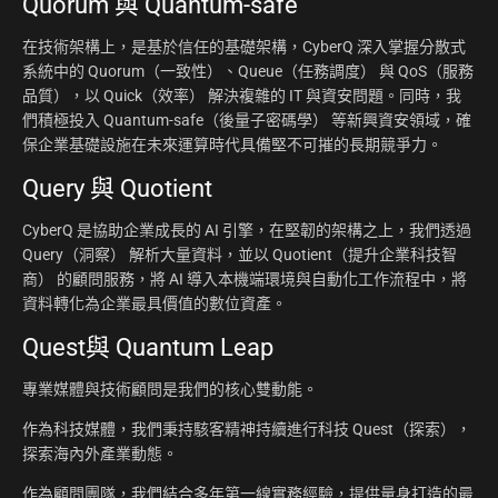
Quorum 與 Quantum-safe
在技術架構上，是基於信任的基礎架構，CyberQ 深入掌握分散式
系統中的 Quorum（一致性）、Queue（任務調度） 與 QoS（服務
品質），以 Quick（效率） 解決複雜的 IT 與資安問題。同時，我
們積極投入 Quantum-safe（後量子密碼學） 等新興資安領域，確
保企業基礎設施在未來運算時代具備堅不可摧的長期競爭力。
Query 與 Quotient
CyberQ 是協助企業成長的 AI 引擎，在堅韌的架構之上，我們透過
Query（洞察） 解析大量資料，並以 Quotient（提升企業科技智
商） 的顧問服務，將 AI 導入本機端環境與自動化工作流程中，將
資料轉化為企業最具價值的數位資產。
Quest與 Quantum Leap
專業媒體與技術顧問是我們的核心雙動能。
作為科技媒體，我們秉持駭客精神持續進行科技 Quest（探索），
探索海內外產業動態。
作為顧問團隊，我們結合多年第一線實務經驗，提供量身打造的最