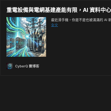
重電設備與電網基建產能有限，AI 資料中
最近滑手機，你是不是也被滿滿的 AI 
重
全文
電
設
備
與
電
網
基
CyberQ 賽博客
建
產
能
有
限，
AI
資
料
中