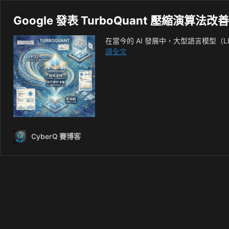
Google 發表 TurboQuant 壓縮演算法
在當今的 AI 發展中，大型語言模型
Google
讀全文
發
表
TurboQuant
壓
縮
演
算
CyberQ 賽博客
法
改
善
AI
執
行
效
率
與