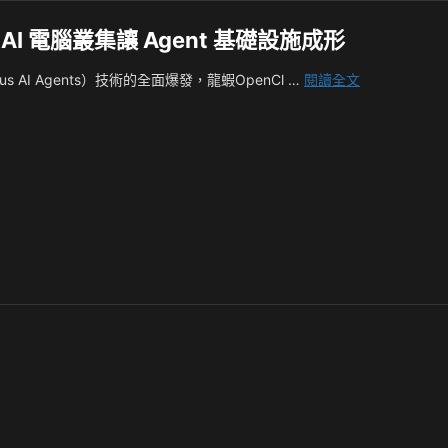
，AI 電腦叢集讓 Agent 基礎設施成形
NVIDIA
ous AI Agents）技術的全面爆發，龍蝦OpenCl …
閱讀全文
DGX
Spark
從
單
機
推
進
至
四
節
點，
AI
電
腦
叢
集
讓