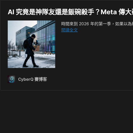
AI 究竟是神隊友還是飯碗殺手？Meta 傳大砍
時間來到 2026 年的第一季，如果
AI
閱讀全文
究
竟
是
神
隊
友
還
CyberQ 賽博客
是
飯
碗
殺
手？
Meta
傳
大
砍