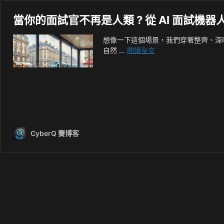
當你的面試官不再是人類 ? 從 AI 面試
想像一下這個場景，我們穿著整齊、深
當
自然 …
閱讀全文
你
的
面
試
官
不
再
CyberQ 賽博客
是
人
類
?
從
AI
面
試
機