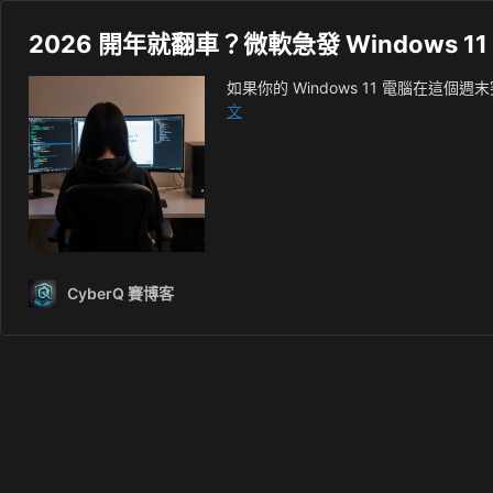
2026 開年就翻車？微軟急發 Window
如果你的 Windows 11 電腦在
2026
文
開
年
就
翻
車？
微
軟
CyberQ 賽博客
急
發
Windows
11
緊
急
更
新，
修